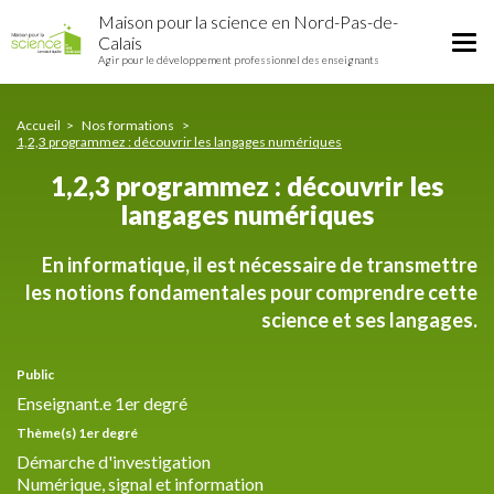
1,2,3
Aller
Maison pour la science en Nord-Pas-de-
programmez
au
Tog
Calais
:
contenu
Agir pour le développement professionnel des enseignants
nav
découvrir
principal
les
langages
Accueil
Nos formations
numériques
1,2,3 programmez : découvrir les langages numériques
1,2,3 programmez : découvrir les
langages numériques
En informatique, il est nécessaire de transmettre
les notions fondamentales pour comprendre cette
science et ses langages.
Public
Enseignant.e 1er degré
Thème(s) 1er degré
Démarche d'investigation
Numérique, signal et information