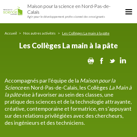
Les
Aller
Maison pour la science en Nord-Pas-de-
Collèges
au
Tog
Calais
La
contenu
Agir pour le développement professionnel des enseignants
nav
main
principal
à
la
Accueil
Nos autres activités
Les Collèges La main à la pâte
pâte
Les Collèges La main à la pâte
Print
Facebook
Twitter
Lin
Accompagnés par l'équipe de la
Maison pour la
Science
en Nord-Pas-de-Calais, les Collèges
La Main à
la pâte
vise à favoriser au sein des classes, une
pratique des sciences et de la technologie attrayante,
créative, contemporaine et formatrice, en s’appuyant
sur des relations privilégiées avec des chercheurs,
des ingénieurs et des techniciens.