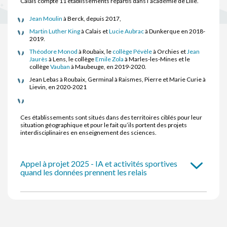
Calais compte 11 établissements répartis dans l’académie de Lille.
Jean Moulin
à Berck, depuis 2017,
Martin Luther King
à Calais et
Lucie Aubrac
à Dunkerque en 2018-
2019.
Théodore Monod
à Roubaix, le
collège Pévèle
à Orchies et
Jean
Jaurès
à Lens, le collège
Emile Zola
à Marles-les-Mines et le
collège
Vauban
à Maubeuge, en 2019-2020.
Jean Lebas à Roubaix, Germinal à Raismes, Pierre et Marie Curie à
Lievin, en 2020-2021
Ces établissements sont situés dans des territoires ciblés pour leur
situation géographique et pour le fait qu’ils portent des projets
interdisciplinaires en enseignement des sciences.
Appel à projet 2025 - IA et activités sportives
quand les données prennent les relais