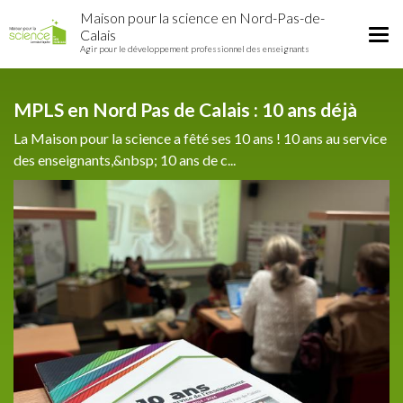
Home
Aller
Maison pour la science en Nord-Pas-de-
Région
au
Tog
Calais
contenu
Agir pour le développement professionnel des enseignants
nav
principal
MPLS en Nord Pas de Calais : 10 ans déjà
La Maison pour la science a fêté ses 10 ans ! 10 ans au service
des enseignants,&nbsp; 10 ans de c...