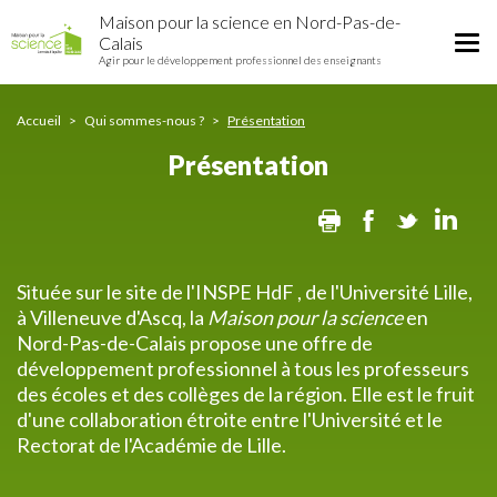
Présentation
Aller
Maison pour la science en Nord-Pas-de-
au
Tog
Calais
contenu
Agir pour le développement professionnel des enseignants
nav
principal
Accueil
Qui sommes-nous ?
Présentation
Présentation
Print
Facebook
Twitter
Lin
Située sur le site de l'INSPE HdF , de l'Université Lille,
à Villeneuve d'Ascq, la
Maison pour la science
en
Nord-Pas-de-Calais propose une offre de
développement professionnel à tous les professeurs
des écoles et des collèges de la région. Elle est le fruit
d'une collaboration étroite entre l'Université et le
Rectorat de l'Académie de Lille.